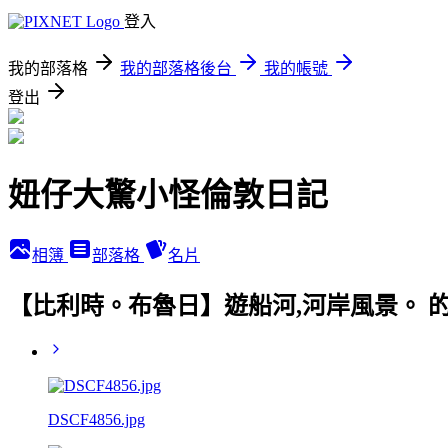
登入
我的部落格
我的部落格後台
我的帳號
登出
妞仔大驚小怪倫敦日記
相簿
部落格
名片
【比利時。布魯日】遊船河,河岸風景。 
DSCF4856.jpg