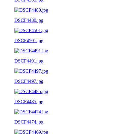
DSCF4480.jpg
DSCF4501.jpg
DSCF4491.jpg
DSCF4497.jpg
DSCF4485.jpg
DSCF4474.jpg