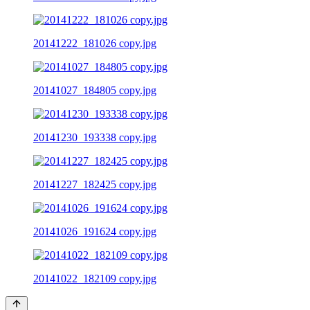
20141222_181026 copy.jpg
20141027_184805 copy.jpg
20141230_193338 copy.jpg
20141227_182425 copy.jpg
20141026_191624 copy.jpg
20141022_182109 copy.jpg