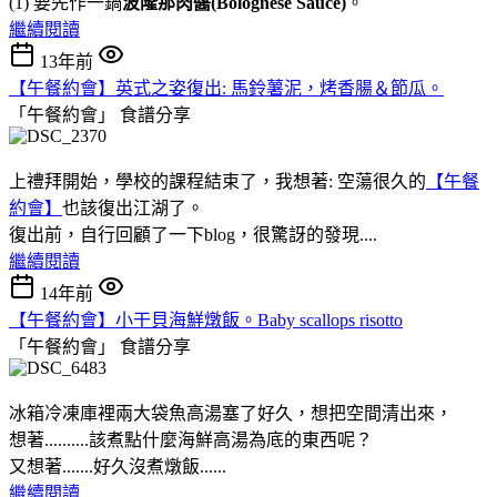
(1) 要先作一鍋
波隆那肉醬(Bolognese Sauce)
。
繼續閱讀
13年前
【午餐約會】英式之姿復出: 馬鈴薯泥，烤香腸＆節瓜。
「午餐約會」
食譜分享
上禮拜開始，學校的課程結束了，我想著: 空蕩很久的
【午餐
約會】
也該復出江湖了。
復出前，自行回顧了一下blog，很驚訝的發現....
繼續閱讀
14年前
【午餐約會】小干貝海鮮燉飯。Baby scallops risotto
「午餐約會」
食譜分享
冰箱冷凍庫裡兩大袋魚高湯塞了好久，想把空間清出來，
想著..........該煮點什麼海鮮高湯為底的東西呢？
又想著.......好久沒煮燉飯......
繼續閱讀