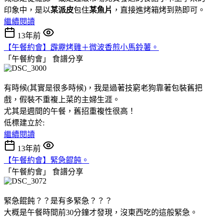
印象中，是以
某派皮
包住
某魚片
，直接進烤箱烤到熟即可。
繼續閱讀
13年前
【午餐約會】霹靂烤雞＋微波香煎小馬鈴薯。
「午餐約會」
食譜分享
有時候(其實是很多時候)，我是過著技窮老狗靠著包裝舊把
戲，假裝不重複上菜的主婦生涯。
尤其是週間的午餐，舊招重複性很高！
低標建立於:
繼續閱讀
13年前
【午餐約會】緊急餛飩。
「午餐約會」
食譜分享
緊急餛飩？？是有多緊急？？？
大概是午餐時間前30分鐘才發現，沒東西吃的這般緊急。