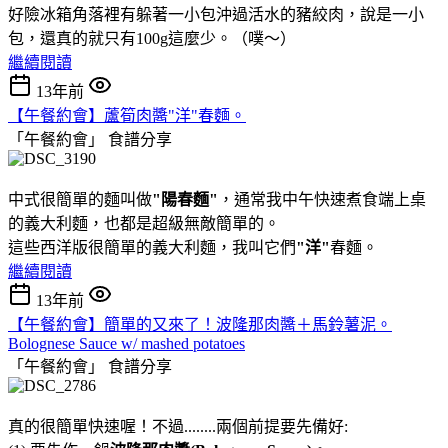
好險冰箱角落裡有躲著一小包沖過活水的豬絞肉，說是一小
包，還真的就只有100g這麼少。（噗～）
繼續閱讀
13年前
【午餐約會】蘆筍肉醬"洋"春麵。
「午餐約會」
食譜分享
中式很簡單的麵叫做
"陽春麵"
，通常我中午快速煮食端上桌
的義大利麵，也都是超級無敵簡單的。
這些西洋版很簡單的義大利麵，我叫它們
"洋"
春麵。
繼續閱讀
13年前
【午餐約會】簡單的又來了！波隆那肉醬＋馬鈴薯泥。
Bolognese Sauce w/ mashed potatoes
「午餐約會」
食譜分享
真的很簡單快速喔！不過........兩個前提要先備好: