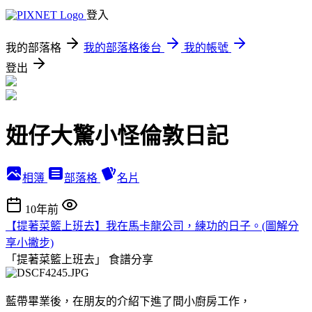
登入
我的部落格
我的部落格後台
我的帳號
登出
妞仔大驚小怪倫敦日記
相簿
部落格
名片
10年前
【提著菜籃上班去】我在馬卡龍公司，練功的日子。(圖解分
享小撇步)
「提著菜籃上班去」
食譜分享
藍帶畢業後，在朋友的介紹下進了間小廚房工作，