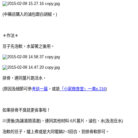
(中藥店購入的滷包跟白胡椒。)
＊作法＊
豆子先泡軟，水留著之後用。
排骨，
連同薑片跑活水，
(原因及細節
可參
考這一篇
，或是
「
小家微食堂」一書p.216
)
如果排骨不臭就更省事啦！
川燙後(為讓湯頭清澈)，連同其他材料:6片薑片，滷包、水(及泡豆水)
泡軟的豆子，爐上煮或是大同電鍋2~3回合，到排骨軟即可。