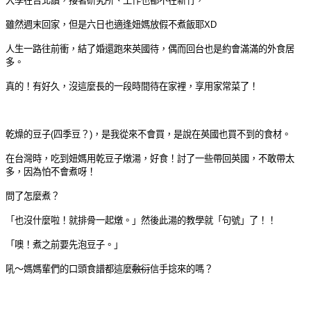
大學在台北讀，接著研究所、工作也都不在新竹，
雖然週末回家，但是六日也適逢妞媽放假不煮飯耶XD
人生一路往前衝，結了婚還跑來英國待，偶而回台也是約會滿滿的外食居
多。
真的！有好久，沒這麼長的一段時間待在家裡，享用家常菜了！
乾燥的豆子(四季豆？)，是我從來不會買，是說在英國也買不到的食材。
在台灣時，吃到妞媽用乾豆子燉湯，好食！討了一些帶回英國，不敢帶太
多，因為怕不會煮呀！
問了怎麼煮？
「也沒什麼啦！就排骨一起燉。」然後此湯的教學就「句號」了！！
「噢！煮之前要先泡豆子。」
吼～媽媽輩們的口頭食譜都這麼
敷衍
信手捻來的嗎？