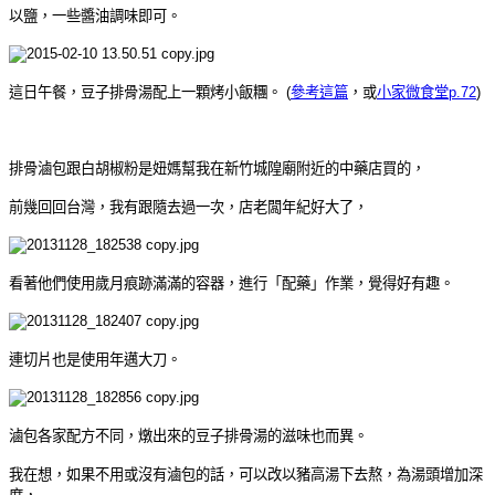
以鹽，一些醬油調味即可。
這日午餐，豆子排骨湯配上一顆烤小飯糰。
(
參考這篇
，或
小家微食堂p.72
)
排骨滷包跟白胡椒粉是妞媽幫我在新竹城隍廟附近的中藥店買的，
前幾回回台灣，我有跟隨去過一次，店老闆年紀好大了，
看著他們使用歲月痕跡滿滿的容器，進行「配藥」作業，覺得好有趣。
連切片也是使用年邁大刀。
滷包各家配方不同，燉出來的豆子排骨湯的滋味也而異。
我在想，
如果不用或沒有滷包的話，可以改以豬高湯下去熬，為湯頭增加深